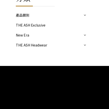
產品類別
THE ASH Exclusive
New Era
THE ASH Headwear