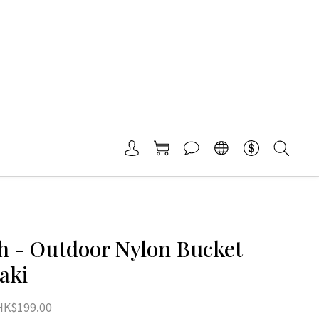
h - Outdoor Nylon Bucket
aki
HK$199.00