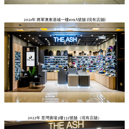
2021年
將軍澳東港城一樓109A號舖
(現有
店舖)
2022年 荃灣廣場3樓332號舖（現有店舖）