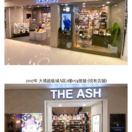
2017年
大埔超級城A區2樓074號舖 (現有
店舖
)