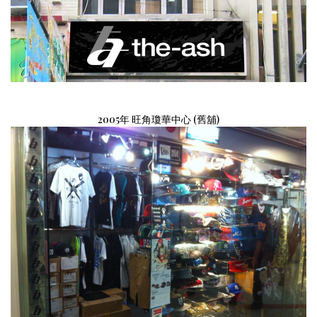
2005
年
旺角瓊華中心 (舊舖)