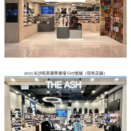
2023 尖沙咀美麗華廣場 G07號舖（現有店舖）