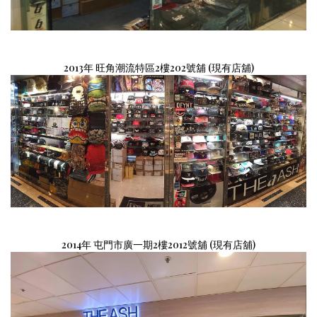
2013
年
旺角潮流特區2樓202號舖 (現有店舖)
2014年
屯門市廣一期2樓2012號舖 (現有
店舖
)