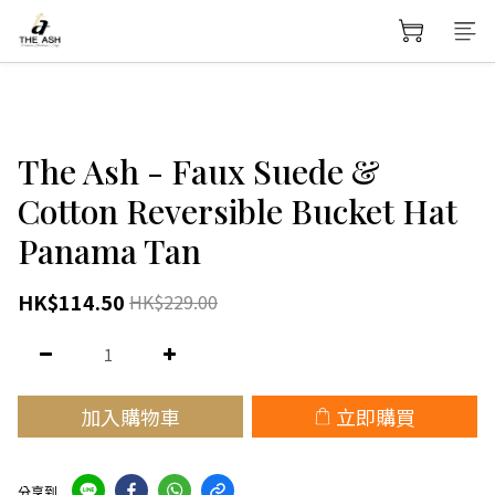
The Ash - Faux Suede &
Cotton Reversible Bucket Hat
Panama Tan
HK$114.50
HK$229.00
加入購物車
立即購買
分享到