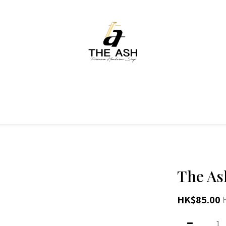
The As
HK$85.00