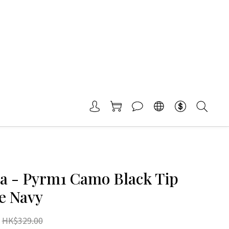
a - Pyrm1 Camo Black Tip
e Navy
HK$329.00