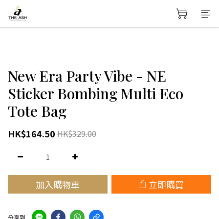
New Era Party Vibe - NE
Sticker Bombing Multi Eco
Tote Bag
HK$164.50
HK$329.00
加入購物車
立即購買
分享到